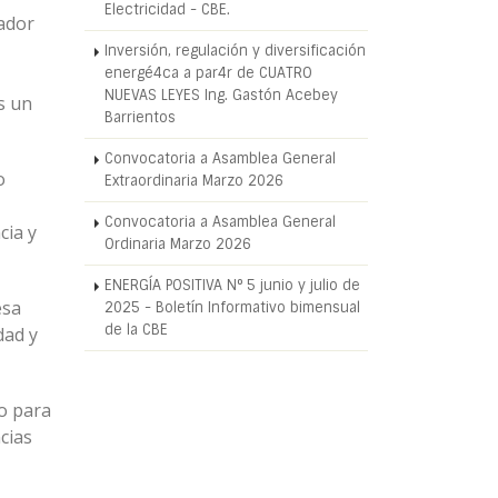
Electricidad - CBE.
vador
Inversión, regulación y diversificación
energé4ca a par4r de CUATRO
NUEVAS LEYES Ing. Gastón Acebey
s un
Barrientos
Convocatoria a Asamblea General
o
Extraordinaria Marzo 2026
Convocatoria a Asamblea General
cia y
Ordinaria Marzo 2026
ENERGÍA POSITIVA N° 5 junio y julio de
esa
2025 - Boletín Informativo bimensual
de la CBE
dad y
vo para
cias