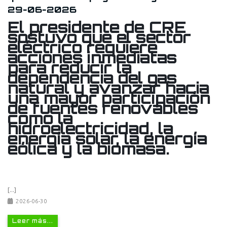
29-06-2026
El presidente de CRE
sostuvo que el sector
eléctrico requiere
acciones inmediatas
para reducir la
dependencia del gas
natural y avanzar hacia
una mayor participación
de fuentes renovables
como la
hidroelectricidad, la
energía solar, la energía
eólica y la biomasa.
[...]
2026-06-30
Leer más...