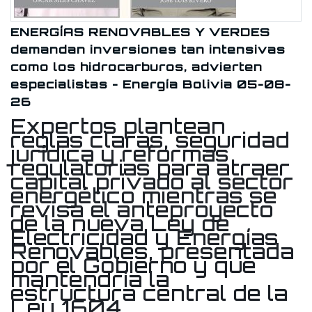
ENERGÍAS RENOVABLES Y VERDES
demandan inversiones tan intensivas
como los hidrocarburos, advierten
especialistas - Energía Bolivia 05-08-
26
Expertos plantean
reglas claras, seguridad
jurídica y reformas
regulatorias para atraer
capital privado al sector
energético mientras se
revisa el anteproyecto
de la nueva Ley de
Electricidad y Energías
Renovables, presentada
por el Gobierno y que
mantendría la
estructura central de la
Ley 1604…