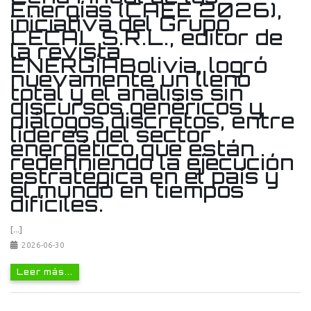
Energías (CAEE 2026),
iniciativa del Grupo
CECAL S.R.L., editor de
la revista
ENERGÍABolivia, logró
nuevamente un lleno
total y el análisis sin
discursos genéricos y
diálogos discretos, entre
líderes del sector
energético que están
redefiniendo la ejecución
estratégica en el país y
el mundo en tiempos
difíciles.
[...]
2026-06-30
Leer más...