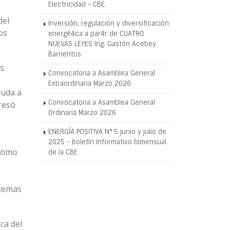
Electricidad - CBE.
del
Inversión, regulación y diversificación
os
energé4ca a par4r de CUATRO
NUEVAS LEYES Ing. Gastón Acebey
Barrientos
os
Convocatoria a Asamblea General
Extraordinaria Marzo 2026
yuda a
Convocatoria a Asamblea General
presó
Ordinaria Marzo 2026
ENERGÍA POSITIVA N° 5 junio y julio de
2025 - Boletín Informativo bimensual
 como
de la CBE
stemas
ca del