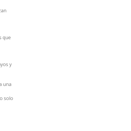
zan
s que
ayos y
va una
no solo