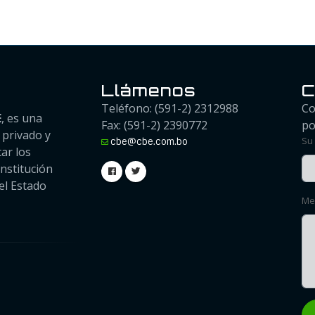
Llámenos
C
Teléfono: (591-2) 2312988
Co
E
, es una
Fax: (591-2) 2390772
po
o privado y
Su
cbe@cbe.com.bo
ar los
onstitución
el Estado
Me