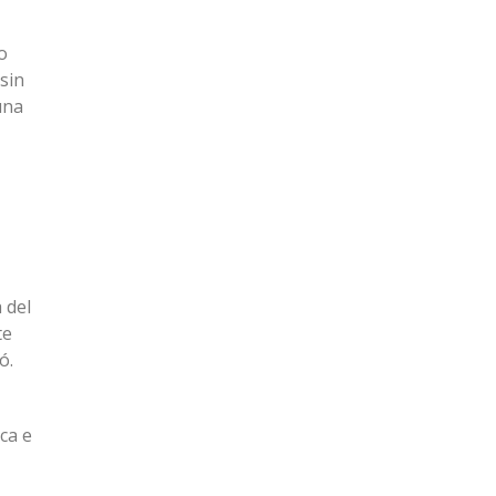
o
sin
una
 del
te
ó.
ca e