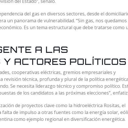
visión del Estado”, señaló.
dependencia del gas en diversos sectores, desde el domiciliari
genera un panorama de vulnerabilidad. “Sin gas, nos quedamos 
te económico. Es un tema estructural que debe tratarse como 
ENTE A LAS
 Y ACTORES POLÍTICOS
dades, cooperativas eléctricas, gremios empresariales y
revisión técnica, profunda y plural de la política energética
do. Se necesita liderazgo técnico y compromiso político. Es
uestas de los candidatos a las próximas elecciones”, enfatiz
zación de proyectos clave como la hidroeléctrica Rositas, el
 falta de impulso a otras fuentes como la energía solar, eóli
ntina como ejemplo regional en diversificación energética.