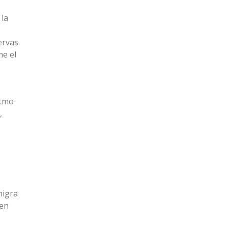
 la
ervas
me el
itmo
,
migra
 en