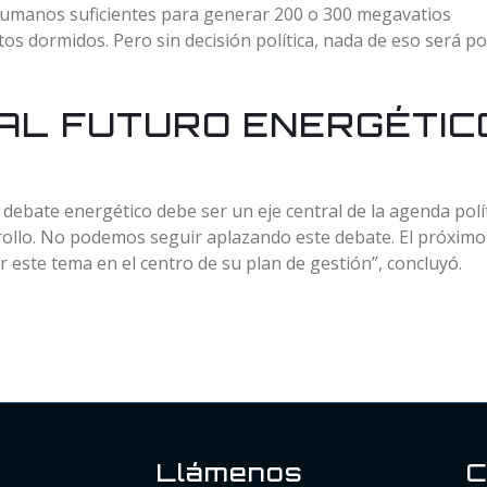
 humanos suficientes para generar 200 o 300 megavatios
tos dormidos. Pero sin decisión política, nada de eso será po
AL FUTURO ENERGÉTIC
l debate energético debe ser un eje central de la agenda polí
rrollo. No podemos seguir aplazando este debate. El próximo
 este tema en el centro de su plan de gestión”, concluyó.
Llámenos
C