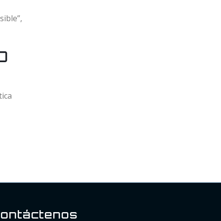
sible”,
O
tica
ontáctenos