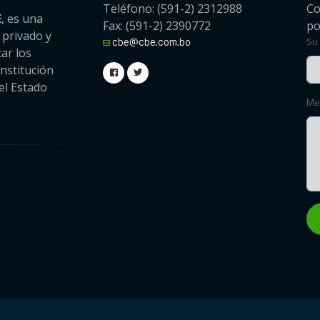
Teléfono: (591-2) 2312988
Co
E
, es una
Fax: (591-2) 2390772
po
o privado y
Su
cbe@cbe.com.bo
ar los
onstitución
el Estado
Me