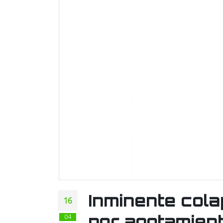
Inminente cola
16
por agotamient
04